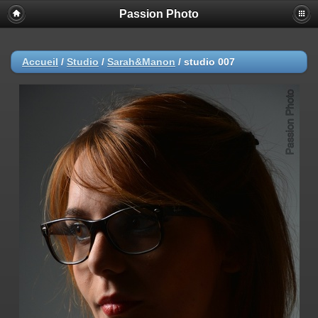
Passion Photo
Accueil
/
Studio
/
Sarah&Manon
/
studio 007