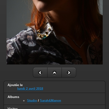
Ajoutée le
lundi 2 avril 2018
Albums
Studio
/
Sarah&Manon
Visites