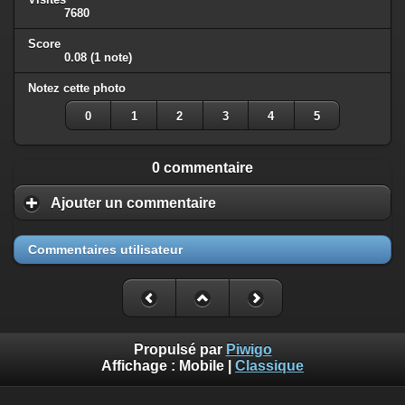
7680
Score
0.08
(1 note)
Notez cette photo
0
1
2
3
4
5
0 commentaire
Ajouter un commentaire
Commentaires utilisateur
Propulsé par
Piwigo
Affichage :
Mobile
|
Classique