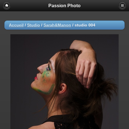
Passion Photo
Accueil
/
Studio
/
Sarah&Manon
/
studio 004