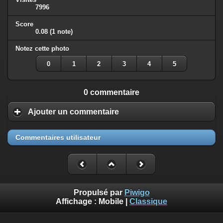
7996
Score
0.08
(1 note)
Notez cette photo
0
1
2
3
4
5
0 commentaire
Ajouter un commentaire
Commentaires utilisateur
Propulsé par
Piwigo
Affichage :
Mobile
|
Classique