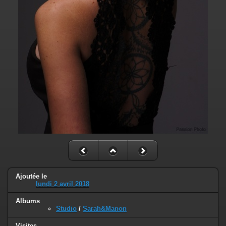
Ajoutée le
lundi 2 avril 2018
Albums
Studio
/
Sarah&Manon
Visites