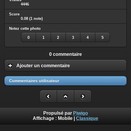
4446
Score
0.08
(1 note)
Notez cette photo
0
1
2
3
4
5
0 commentaire
Ajouter un commentaire
Commentaires utilisateur
Propulsé par
Piwigo
Affichage :
Mobile
|
Classique