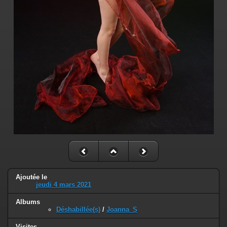
Ajoutée le
jeudi 4 mars 2021
Albums
Déshabillée(s)
/
Joanna_S
Visites