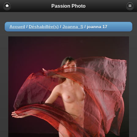
Passion Photo
Accueil
/
Déshabillée(s)
/
Joanna_S
/
joanna 17