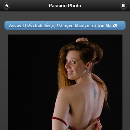
Passion Photo
Accueil
/
Déshabillée(s)
/
Ginger_Marilyn_s
/
Gin Ma 26