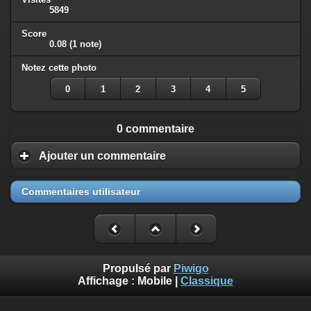
5849
Score
0.08
(1 note)
Notez cette photo
0
1
2
3
4
5
0 commentaire
Ajouter un commentaire
Commentaires utilisateur
Propulsé par
Piwigo
Affichage :
Mobile
|
Classique