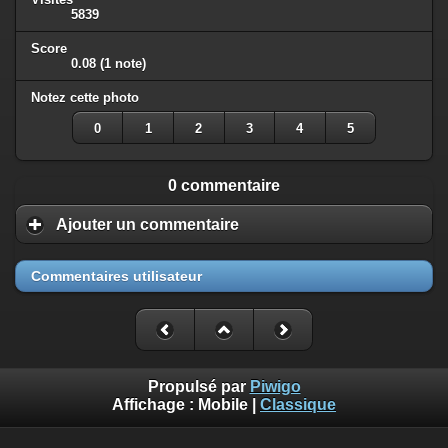
5839
Score
0.08
(1 note)
Notez cette photo
0
1
2
3
4
5
0 commentaire
Ajouter un commentaire
Commentaires utilisateur
Propulsé par
Piwigo
Affichage :
Mobile
|
Classique