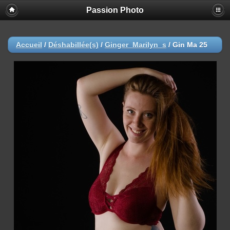
Passion Photo
Accueil
/
Déshabillée(s)
/
Ginger_Marilyn_s
/
Gin Ma 25