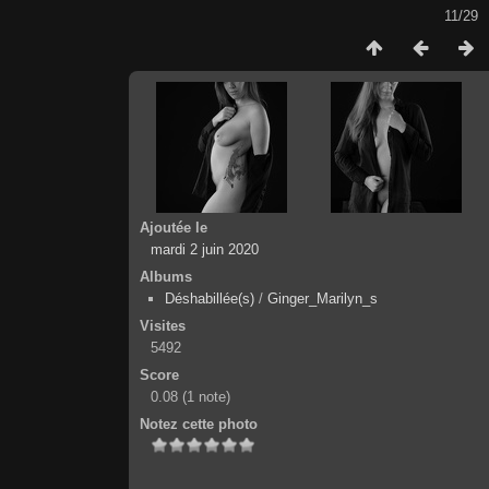
11/29
Ajoutée le
mardi 2 juin 2020
Albums
Déshabillée(s)
/
Ginger_Marilyn_s
Visites
5492
Score
0.08
(1 note)
Notez cette photo