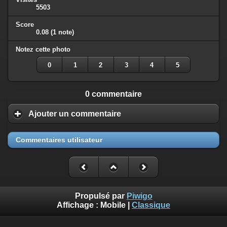
5503
Score
0.08
(1 note)
Notez cette photo
0
1
2
3
4
5
0 commentaire
Ajouter un commentaire
Commentaires utilisateur
Propulsé par
Piwigo
Affichage :
Mobile
|
Classique