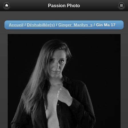
Passion Photo
Accueil
/
Déshabillée(s)
/
Ginger_Marilyn_s
/
Gin Ma 17