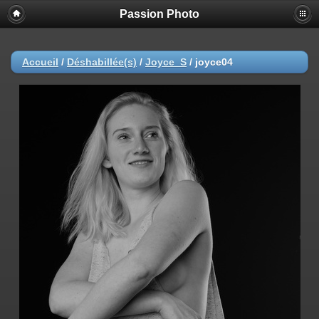
Passion Photo
Accueil
/
Déshabillée(s)
/
Joyce_S
/
joyce04