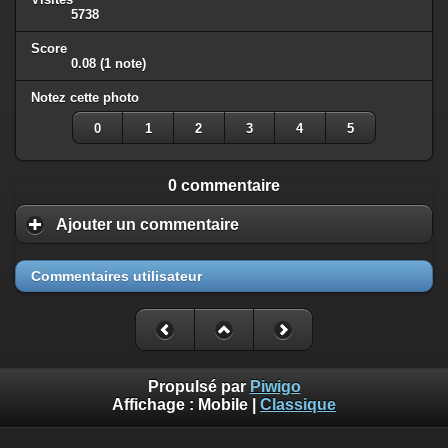
5738
Score
0.08
(1 note)
Notez cette photo
0
1
2
3
4
5
0 commentaire
Ajouter un commentaire
Commentaires utilisateur
Propulsé par
Piwigo
Affichage :
Mobile
|
Classique