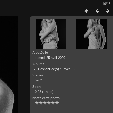
16/18
Ajoutée le
samedi 25 avril 2020
Albums
Déshabillée(s)
/
Joyce_S
Visites
5762
Score
0.08
(1 note)
Notez cette photo