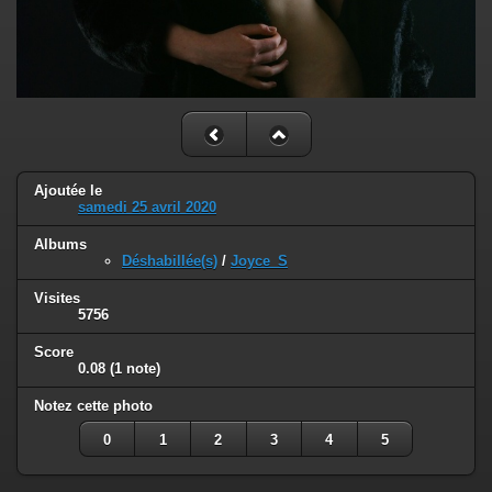
Ajoutée le
samedi 25 avril 2020
Albums
Déshabillée(s)
/
Joyce_S
Visites
5756
Score
0.08
(1 note)
Notez cette photo
0
1
2
3
4
5