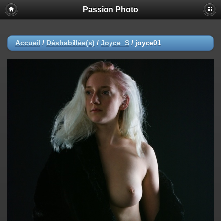
Passion Photo
Accueil
/
Déshabillée(s)
/
Joyce_S
/
joyce01