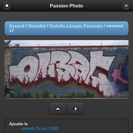
Passion Photo
Accueil
/
StreetArt
/
Rodolfo Lloopis-Ferrandiz
/
streetart
17
Ajoutée le
samedi 25 avril 2020