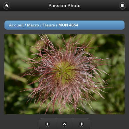
Passion Photo
Accueil
/
Macro
/
Fleurs
/
MON 4654