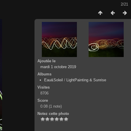
2/21
Ajoutée le
mardi 1 octobre 2019
Albums
Eau&Soleil
/
LightPainting & Sunrise
Visites
8706
Score
0.08
(1 note)
Notez cette photo