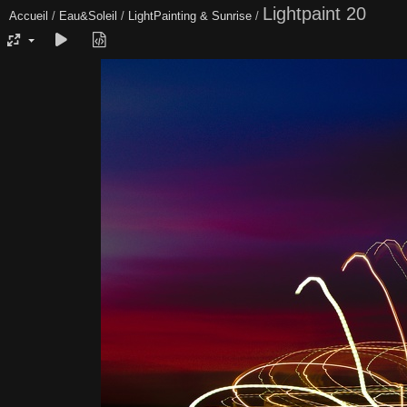
Lightpaint 20
Accueil
/
Eau&Soleil
/
LightPainting & Sunrise
/