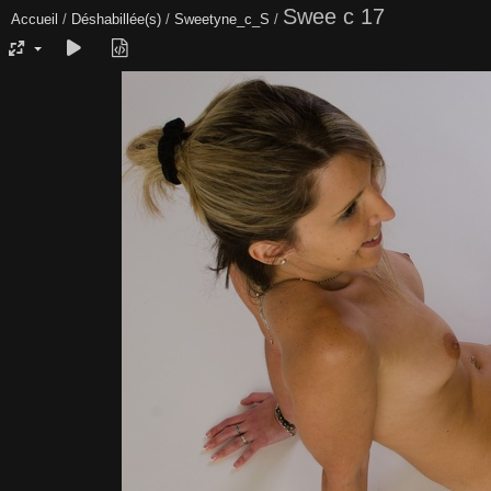
Swee c 17
Accueil
/
Déshabillée(s)
/
Sweetyne_c_S
/