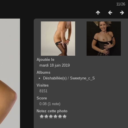
11/26
Ajoutée le
mardi 18 juin 2019
Albums
Déshabillée(s)
/
Sweetyne_c_S
Visites
8151
Score
0.08
(1 note)
Notez cette photo