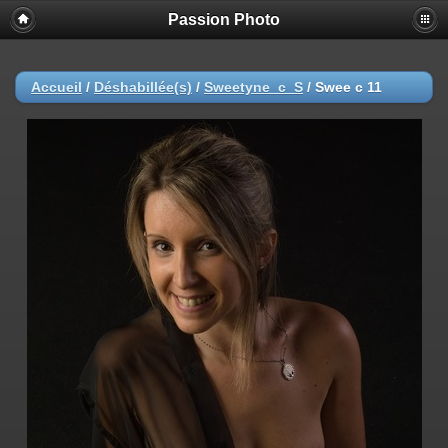
Passion Photo
Accueil
/
Déshabillée(s)
/
Sweetyne_c_S
/
Swee c 11