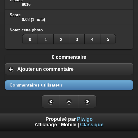
8016
Score
0.08
(1 note)
Notez cette photo
0
1
2
3
4
5
0 commentaire
Ajouter un commentaire
Commentaires utilisateur
Propulsé par
Piwigo
Affichage :
Mobile
|
Classique