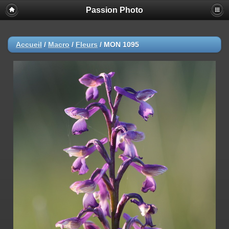
Passion Photo
Accueil
/
Macro
/
Fleurs
/
MON 1095