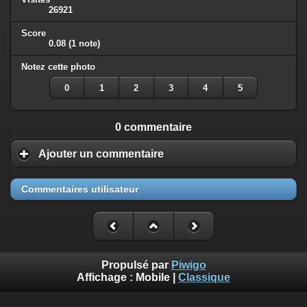
26921
Score
0.08
(1 note)
Notez cette photo
0
1
2
3
4
5
0 commentaire
Ajouter un commentaire
Commentaires utilisateur
Propulsé par
Piwigo
Affichage :
Mobile
|
Classique