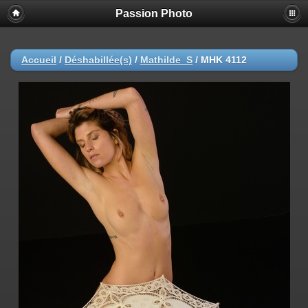
Passion Photo
Accueil
/
Déshabillée(s)
/
Mathilde_S
/
MHK 4112