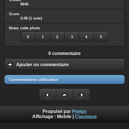
8646
Score
0.08
(1 note)
Notez cette photo
0
1
2
3
4
5
0 commentaire
Ajouter un commentaire
Commentaires utilisateur
Propulsé par
Piwigo
Affichage :
Mobile
|
Classique