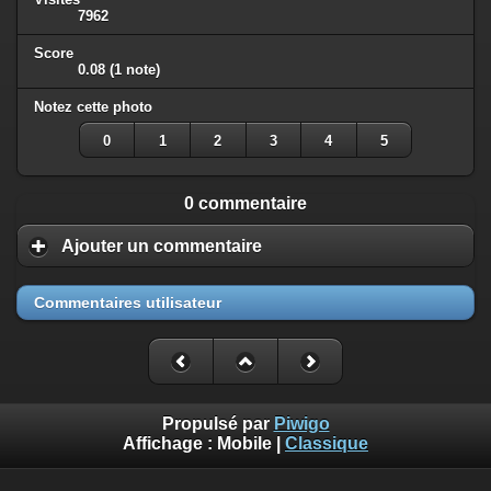
7962
Score
0.08
(1 note)
Notez cette photo
0
1
2
3
4
5
0 commentaire
Ajouter un commentaire
Commentaires utilisateur
Propulsé par
Piwigo
Affichage :
Mobile
|
Classique