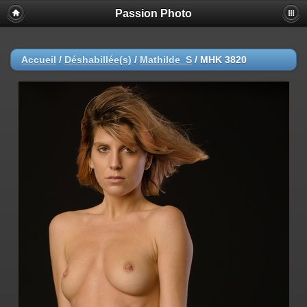
Passion Photo
Accueil
/
Déshabillée(s)
/
Mathilde_S
/
MHK 3820