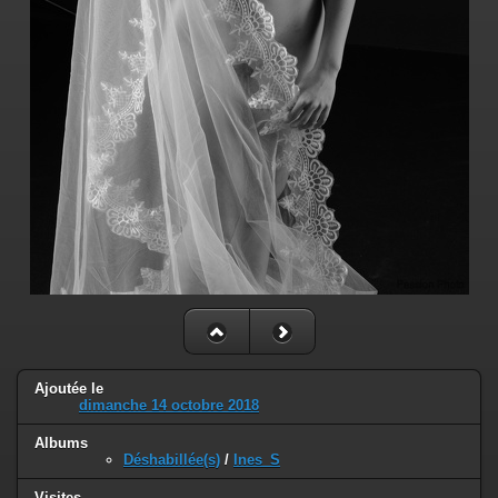
Ajoutée le
dimanche 14 octobre 2018
Albums
Déshabillée(s)
/
Ines_S
Visites