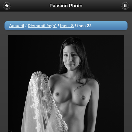
Passion Photo
Accueil
/
Déshabillée(s)
/
Ines_S
/
ines 22