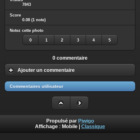
7843
Score
0.08
(1 note)
Notez cette photo
0
1
2
3
4
5
0 commentaire
Ajouter un commentaire
Commentaires utilisateur
Propulsé par
Piwigo
Affichage :
Mobile
|
Classique