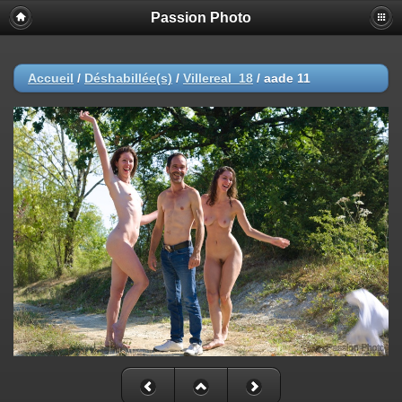
Passion Photo
Accueil
/
Déshabillée(s)
/
Villereal_18
/
aade 11