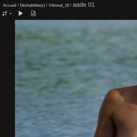
aade 01
Accueil
/
Déshabillée(s)
/
Villereal_18
/