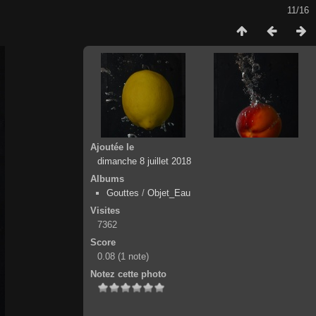
11/16
Ajoutée le
dimanche 8 juillet 2018
Albums
Gouttes
/
Objet_Eau
Visites
7362
Score
0.08
(1 note)
Notez cette photo