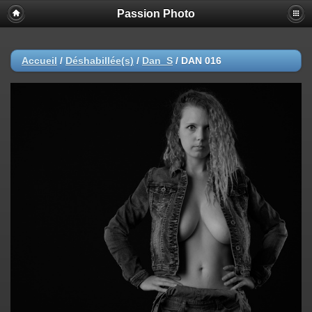
Passion Photo
Accueil
/
Déshabillée(s)
/
Dan_S
/
DAN 016