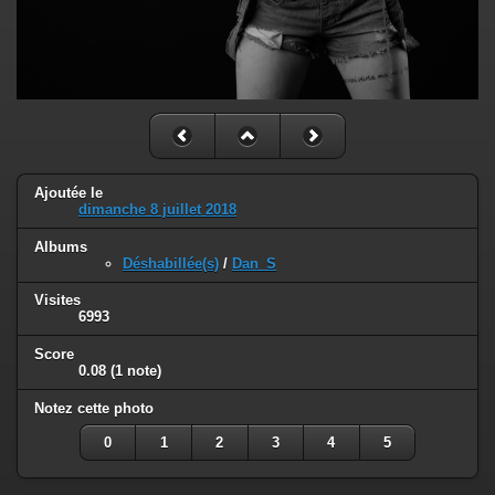
Ajoutée le
dimanche 8 juillet 2018
Albums
Déshabillée(s)
/
Dan_S
Visites
6993
Score
0.08
(1 note)
Notez cette photo
0
1
2
3
4
5