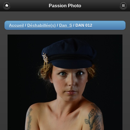
Passion Photo
Accueil
/
Déshabillée(s)
/
Dan_S
/
DAN 012