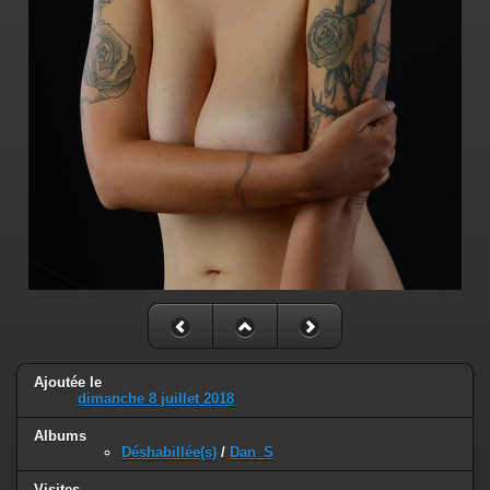
Ajoutée le
dimanche 8 juillet 2018
Albums
Déshabillée(s)
/
Dan_S
Visites