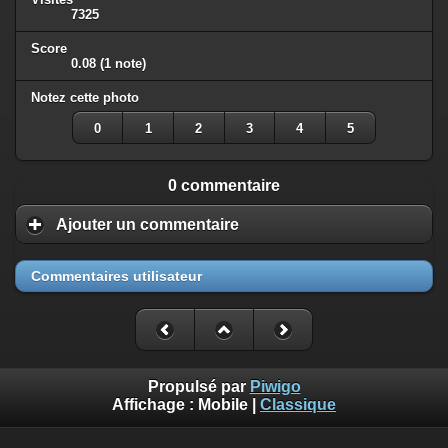
7325
Score
0.08
(1 note)
Notez cette photo
0
1
2
3
4
5
0 commentaire
Ajouter un commentaire
Commentaires utilisateur
Propulsé par
Piwigo
Affichage :
Mobile
|
Classique