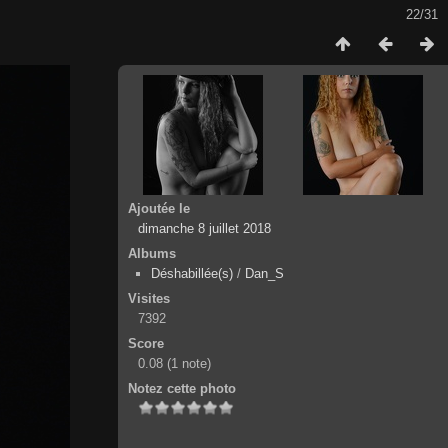
22/31
Ajoutée le
dimanche 8 juillet 2018
Albums
Déshabillée(s)
/
Dan_S
Visites
7392
Score
0.08
(1 note)
Notez cette photo