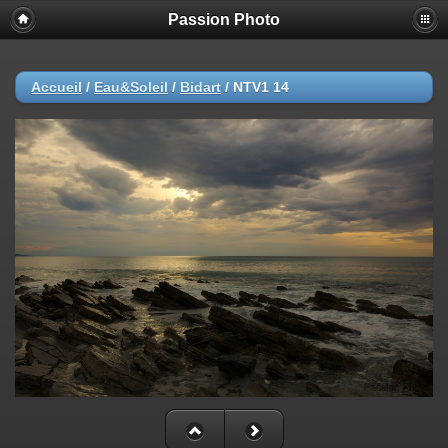
Passion Photo
Accueil
/
Eau&Soleil
/
Bidart
/
NTV1 14