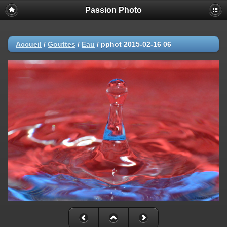
Passion Photo
Accueil
/
Gouttes
/
Eau
/
pphot 2015-02-16 06