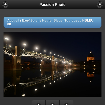
Passion Photo
Accueil
/
Eau&Soleil
/
Heure_Bleue_Toulouse
/
HBLEU
08