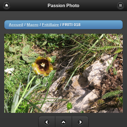
Passion Photo
Accueil
/
Macro
/
Fritillaire
/
FRITI 018