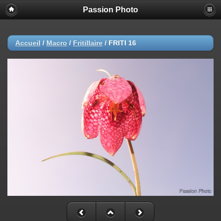
Passion Photo
Accueil
/
Macro
/
Fritillaire
/
FRITI 16