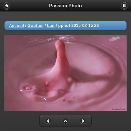
Passion Photo
Accueil
/
Gouttes
/
Lait
/
pphot 2015-02-15 23