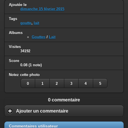
Ajoutée le
dimanche 15 février 2015
Tags
goutte
,
lait
Albums
Gouttes
/
Lait
Visites
34192
Score
0.08
(1 note)
Notez cette photo
0
1
2
3
4
5
0 commentaire
Ajouter un commentaire
Commentaires utilisateur