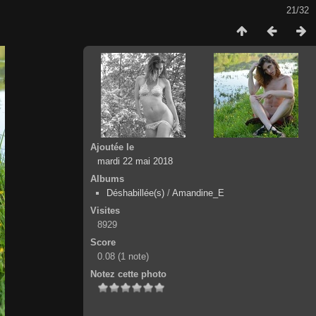
21/32
Ajoutée le
mardi 22 mai 2018
Albums
Déshabillée(s)
/
Amandine_E
Visites
8929
Score
0.08
(1 note)
Notez cette photo