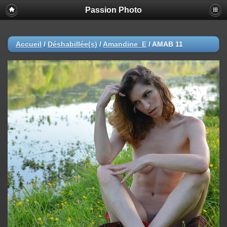
Passion Photo
Accueil
/
Déshabillée(s)
/
Amandine_E
/
AMAB 11