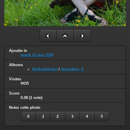
Ajoutée le
mardi 22 mai 2018
Albums
Déshabillée(s)
/
Amandine_E
Visites
9435
Score
0.08
(1 note)
Notez cette photo
0
1
2
3
4
5