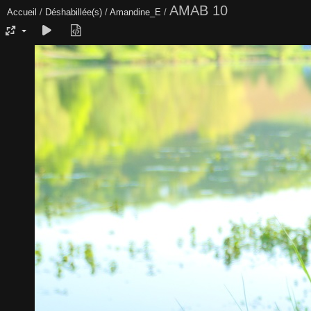
AMAB 10
Accueil
/
Déshabillée(s)
/
Amandine_E
/