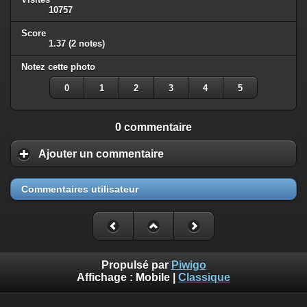
10757
Score
1.37
(2 notes)
Notez cette photo
0
1
2
3
4
5
0 commentaire
Ajouter un commentaire
Commentaires utilisateur
Propulsé par
Piwigo
Affichage :
Mobile
|
Classique