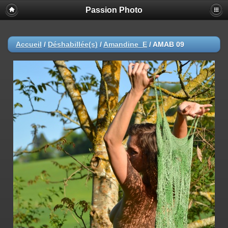
Passion Photo
Accueil
/
Déshabillée(s)
/
Amandine_E
/
AMAB 09