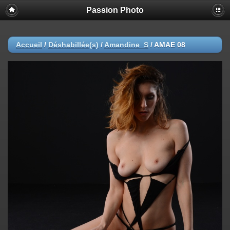
Passion Photo
Accueil
/
Déshabillée(s)
/
Amandine_S
/
AMAE 08