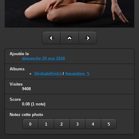
Ajoutée le
dimanche 20 mai 2018
Albums
Déshabillée(s)
/
Amandine_S
Visites
9408
Score
0.08
(1 note)
Notez cette photo
0
1
2
3
4
5