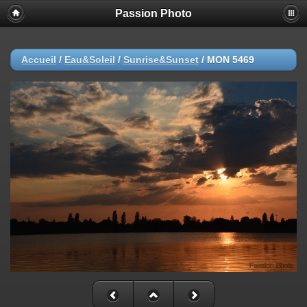
Passion Photo
Accueil
/
Eau&Soleil
/
Sunrise&Sunset
/
MON 5469