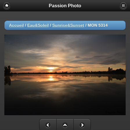
Passion Photo
Accueil
/
Eau&Soleil
/
Sunrise&Sunset
/
MON 5314