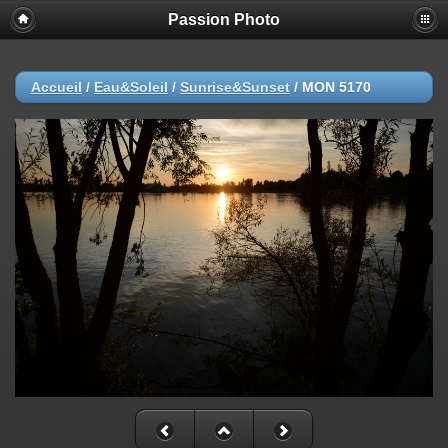
Passion Photo
Accueil
/
Eau&Soleil
/
Sunrise&Sunset
/
MON 5170