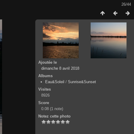
26/44
Ajoutée le
dimanche 8 avril 2018
Albums
Eau&Soleil
/
Sunrise&Sunset
Visites
8926
Score
0.08
(1 note)
Notez cette photo